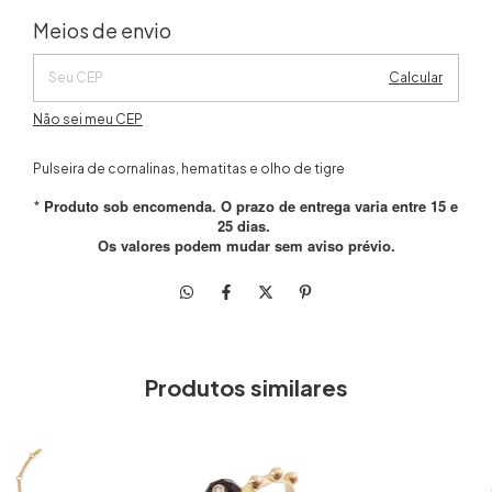
Alterar CEP
Entregas para o CEP:
Meios de envio
Calcular
Não sei meu CEP
Pulseira de cornalinas, hematitas e olho de tigre
* Produto sob encomenda. O prazo de entrega varia entre 15 e
25 dias.
Os valores podem mudar sem aviso prévio.
Produtos similares