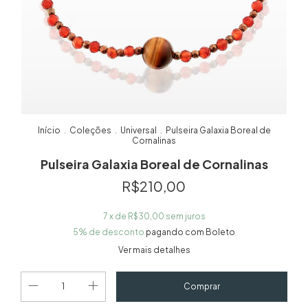
Início
Coleções
Universal
Pulseira Galaxia Boreal de
.
.
.
Cornalinas
Pulseira Galaxia Boreal de Cornalinas
R$210,00
7
x de
R$30,00
sem juros
5% de desconto
pagando com Boleto
Ver mais detalhes