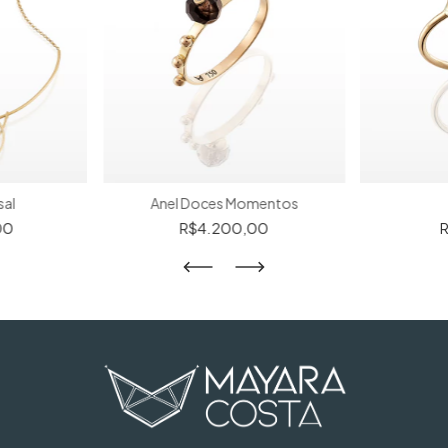
sal
Anel Doces Momentos
00
R$4.200,00