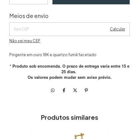
Alterar CEP
Entregas para o CEP:
Meios de envio
Calcular
Não sei meu CEP
Pingente em ouro 18K e quartzo fumê facetado
* Produto sob encomenda. O prazo de entrega varia entre 15 e
25 dias.
Os valores podem mudar sem aviso prévio.
Produtos similares