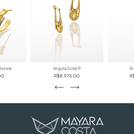
Boreal
Argola Solar P
Ar
00
R$8.975,00
R