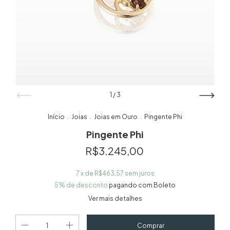
1
/
3
Início
Joias
Joias em Ouro
Pingente Phi
.
.
.
Pingente Phi
R$3.245,00
7
x de
R$463,57
sem juros
5% de desconto
pagando com Boleto
Ver mais detalhes