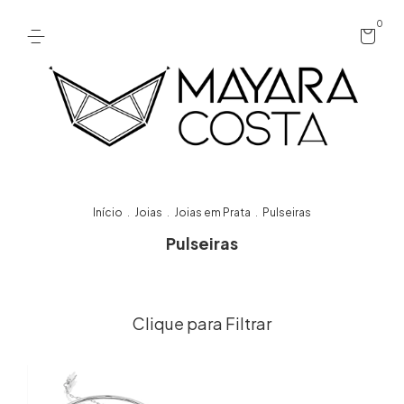
0
Início
Joias
Joias em Prata
Pulseiras
.
.
.
Pulseiras
Filtrar