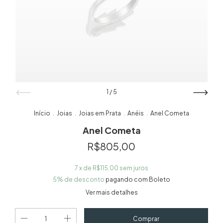
1
/
5
Início
Joias
Joias em Prata
Anéis
Anel Cometa
.
.
.
.
Anel Cometa
R$805,00
7
x de
R$115,00
sem juros
5% de desconto
pagando com Boleto
Ver mais detalhes