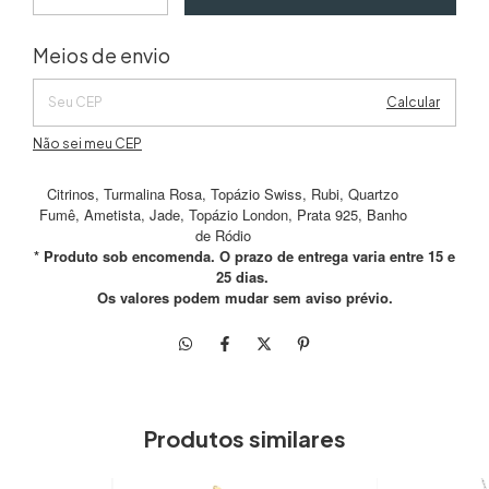
Alterar CEP
Entregas para o CEP:
Meios de envio
Calcular
Não sei meu CEP
Citrinos, Turmalina Rosa, Topázio Swiss, Rubi, Quartzo
Fumê, Ametista, Jade, Topázio London, Prata 925, Banho
de Ródio
* Produto sob encomenda. O prazo de entrega varia entre 15 e
25 dias.
Os valores podem mudar sem aviso prévio.
Produtos similares