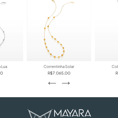
a Lua
Correntinha Solar
Col
00
R$7.065,00
R