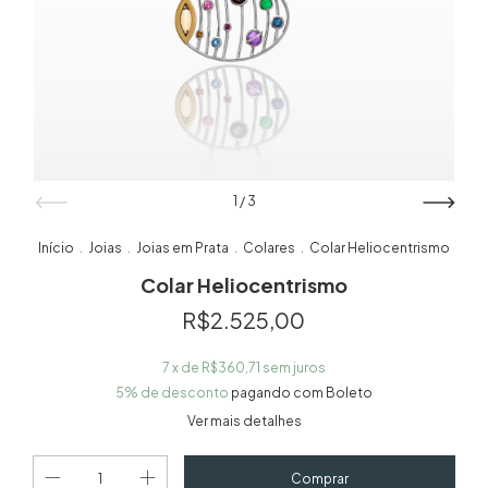
1
/
3
Início
Joias
Joias em Prata
Colares
Colar Heliocentrismo
.
.
.
.
Colar Heliocentrismo
R$2.525,00
7
x de
R$360,71
sem juros
5% de desconto
pagando com Boleto
Ver mais detalhes