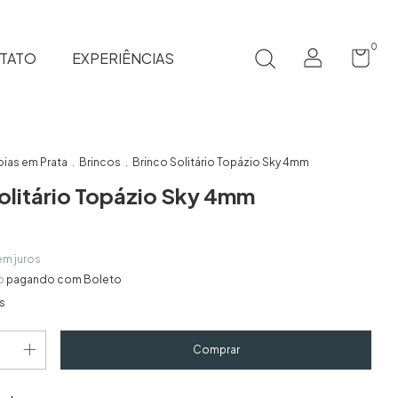
0
TATO
EXPERIÊNCIAS
oias em Prata
Brincos
Brinco Solitário Topázio Sky 4mm
.
.
olitário Topázio Sky 4mm
em juros
o
pagando com Boleto
s
Alterar CEP
CEP: