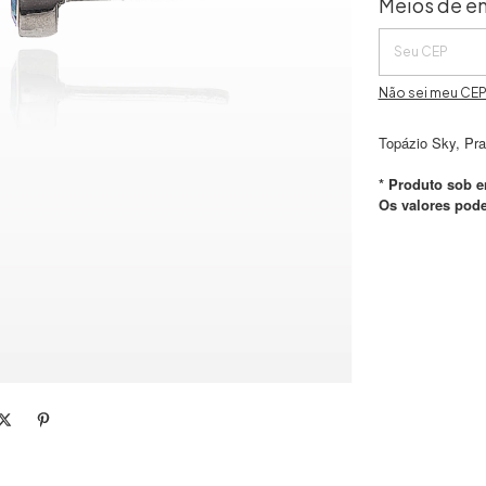
Meios de en
Não sei meu CE
Topázio Sky, Pra
* Produto sob e
Os valores pod