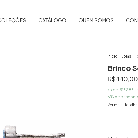
COLEÇÕES
CATÁLOGO
QUEM SOMOS
CON
Início
Joias
J
.
.
Brinco S
R$440,00
7
x de
R$62,86
s
5% de descont
Ver mais detalhe
Entregas para o 