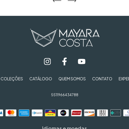
COLEÇÕES
CATÁLOGO
QUEM SOMOS
CONTATO
EXPE
5511966434788
Idiomas e moedas