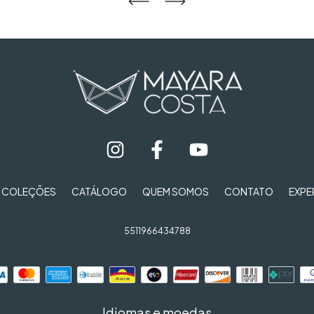
COLEÇÕES
CATÁLOGO
QUEM SOMOS
CONTATO
EXPE
5511966434788
Idiomas e moedas