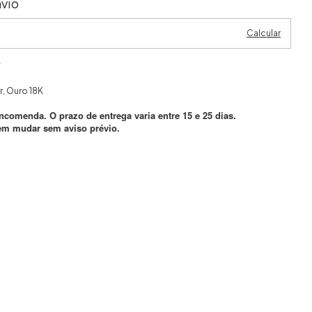
vio
Calcular
P
r, Ouro 18K
ncomenda. O prazo de entrega varia entre 15 e 25 dias.
em mudar sem aviso prévio.