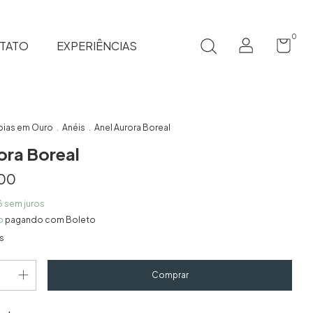
0
TATO
EXPERIÊNCIAS
oias em Ouro
Anéis
Anel Aurora Boreal
.
.
ora Boreal
,00
6
sem juros
o
pagando com Boleto
s
Alterar CEP
CEP: