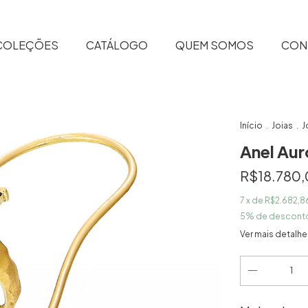
COLEÇÕES
CATÁLOGO
QUEM SOMOS
CON
Início
Joias
J
.
.
Anel Aur
R$18.780
7
x de
R$2.682,8
5% de descont
Ver mais detalhe
Entregas para o 