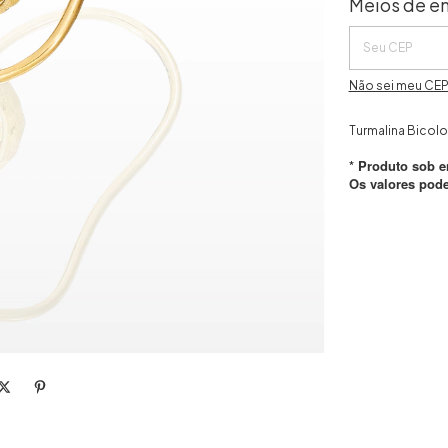
Meios de en
Não sei meu CE
Turmalina Bicolo
* Produto sob e
Os valores pod