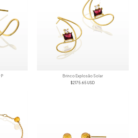
 P
Brinco Explosão Solar
$2175.65 USD