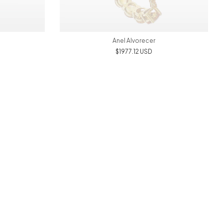
Anel Alvorecer
$1977.12 USD