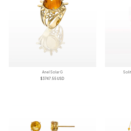
Anel Solar G
Soli
$3747.55 USD