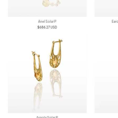
Ear
Anel Solar P
$686.27 USD
Argola Solar P