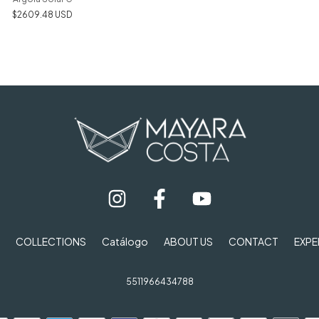
$2609.48 USD
COLLECTIONS
Catálogo
ABOUT US
CONTACT
EXPE
5511966434788