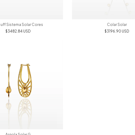
cuff Sistema Solar Cores
Colar Solar
$3482.84 USD
$3196.90 USD
Argola Solar G